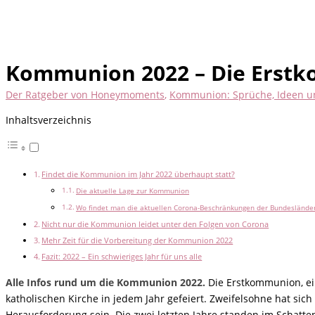
Kommunion 2022 – Die Erstk
Der Ratgeber von Honeymoments
,
Kommunion: Sprüche, Ideen u
Inhaltsverzeichnis
Findet die Kommunion im Jahr 2022 überhaupt statt?
Die aktuelle Lage zur Kommunion
Wo findet man die aktuellen Corona-Beschränkungen der Bundeslände
Nicht nur die Kommunion leidet unter den Folgen von Corona
Mehr Zeit für die Vorbereitung der Kommunion 2022
Fazit: 2022 – Ein schwieriges Jahr für uns alle
Alle Infos rund um die Kommunion 2022.
Die Erstkommunion, ein
katholischen Kirche in jedem Jahr gefeiert. Zweifelsohne hat sich
Herausforderung sein. Die zwei letzten Jahre standen im Schat