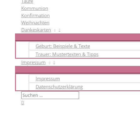
Taufe
Kommunion
Konfirmation
Weihnachten
Dankeskarten
Geburt: Beispiele & Texte
Trauer: Mustertexten & Tipps
Impressum
Impressum
Datenschutzerklärung
Suchen
nach:
Suchen