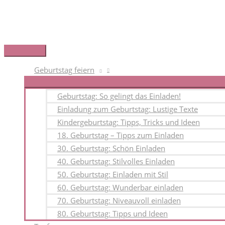
Zum
Inhalt
springen
Hauptmenü
Geburtstag feiern
Geburtstag: So gelingt das Einladen!
Einladung zum Geburtstag: Lustige Texte
Kindergeburtstag: Tipps, Tricks und Ideen
18. Geburtstag – Tipps zum Einladen
30. Geburtstag: Schön Einladen
40. Geburtstag: Stilvolles Einladen
50. Geburtstag: Einladen mit Stil
60. Geburtstag: Wunderbar einladen
70. Geburtstag: Niveauvoll einladen
80. Geburtstag: Tipps und Ideen